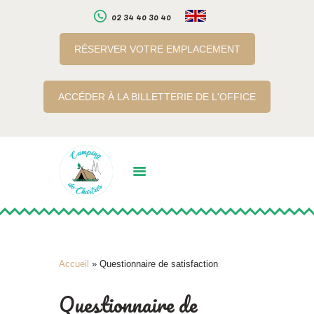
02 34 40 30 40
RÉSERVER VOTRE EMPLACEMENT
LE CAMPING
ACCÉDER À LA BILLETTERIE DE L'OFFICE
SERVICES
A PROXIMITE
INFOS PRATIQUES
RÉSERVATION EN
LIGNE
BILLETTERIE EN LIGNE
Accueil
»
Questionnaire de satisfaction
Questionnaire de