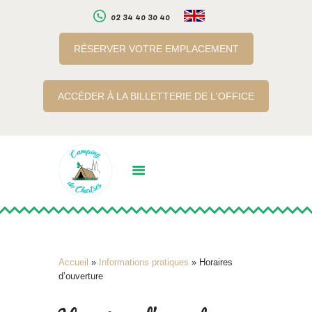
02 34 40 30 40
RÉSERVER VOTRE EMPLACEMENT
LE CAMPING
ACCÉDER À LA BILLETTERIE DE L'OFFICE
SERVICES
A PROXIMITE
INFOS PRATIQUES
RÉSERVATION EN
LIGNE
BILLETTERIE EN LIGNE
Accueil
»
Informations pratiques
»
Horaires
d’ouverture