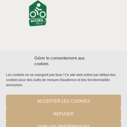
Gérer le consentement aux
cookies
Mentions
légales
Les cookies ne se mangent pas tous !
Ce site web active par défaut des
Votre avis
cookies pour des outils de mesure d'audience et des fonctionnalités
anonymes
.
nous
intéresse
Labels et
ACCEPTER LES COOKIES
marques
© Thème
REFUSER
graphique :
AncoraThe
mes
VOIR LES PRÉFÉRENCES