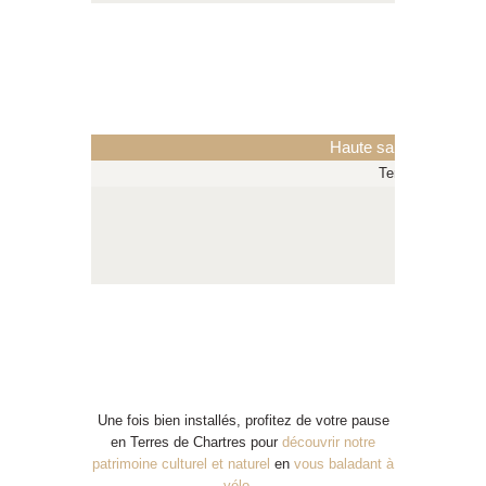
Haute saison (mai, juin
Tente Bivouac 
Cabanétap
Lodge familia
Cyclo’ten
Une fois bien installés, profitez de votre pause
en Terres de Chartres pour
découvrir notre
patrimoine culturel et naturel
en
vous baladant à
vélo
…