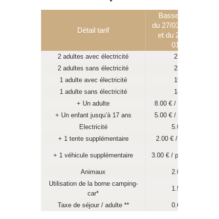
Basse saison
du 27/03 au 26/04
Détail tarif
et du 27/09 au
01/11
2 adultes avec électricité
27 €
2 adultes sans électricité
22 €
1 adulte avec électricité
19 €
1 adulte sans électricité
14 €
+ Un adulte
8.00 € / par adulte
+ Un enfant jusqu’à 17 ans
5.00 € / par enfant
Electricité
5.00 €
+ 1 tente supplémentaire
2.00 € / par tente
+ 1 véhicule supplémentaire
3.00 € / par véhicule
Animaux
2.00 €
Utilisation de la borne camping-
1.50 €
car*
Taxe de séjour / adulte **
0.66 €